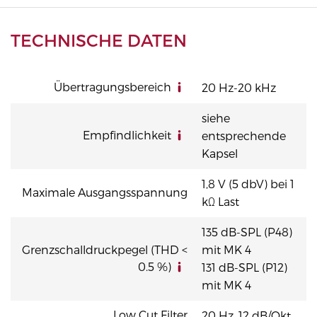
TECHNISCHE DATEN
Übertragungsbereich
20 Hz-20 kHz
siehe
Empfindlichkeit
entsprechende
Kapsel
1,8 V (5 dbV) bei 1
Maximale Ausgangsspannung
kΩ Last
135 dB-SPL (P48)
Grenzschalldruckpegel (THD <
mit MK 4
0.5 %)
131 dB-SPL (P12)
mit MK 4
Low Cut Filter
20 Hz, 12 dB/Okt