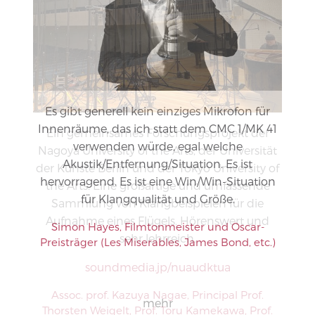
Es gibt generell kein einziges Mikrofon für
Innenräume, das ich statt dem CMC 1/MK 41
un
 der
verwenden würde, egal welche
rsität
Akustik/Entfernung/Situation. Es ist
Aufn
ity of
hervorragend. Es ist eine Win/Win-Situation
wurd
ende
für Klangqualität und Größe.
dies
die
gef
 und
Simon Hayes, Filmtonmeister und Oscar-
Preisträger (Les Miserables, James Bond, etc.)
R
of.
mehr
Prof.