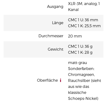
XLR-3M, analog, 1
Ausgang
Kanal
CMC 1 U: 36 mm
Länge
CMC 1 K: 25,5 mm
Durchmesser
20 mm
CMC 1 U: 36 g
Gewicht
CMC 1 K: 28 g
matt-grau
Sonderfarben:
Chromagreen,
Oberfläche
Rauchsilber (sieht
aus wie das
klassische
Schoeps-Nickel)