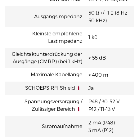
50 Ω +/- 1 Ω (8 Hz -
Ausgangsimpedanz
50 kHz)
Kleinste empfohlene
1 kΩ
Lastimpedanz
Gleichtaktunterdrückung der
> 55 dB
Ausgänge (CMRR) (bei 1 kHz)
Maximale Kabellänge
> 400 m
SCHOEPS RFI Shield
Ja
Spannungsversorgung /
P48 / 30-52 V
Zulässiger Bereich
P12 / 11-13 V
2 mA (P48)
Stromaufnahme
3 mA (P12)