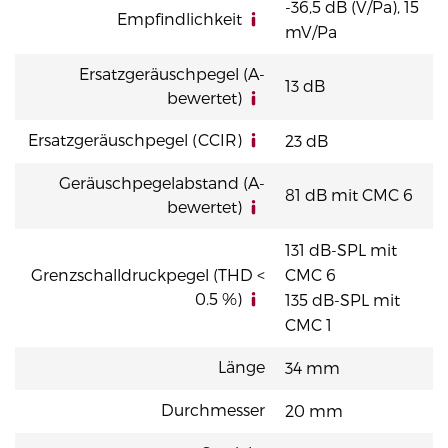
-36,5 dB (V/Pa), 15
Empfindlichkeit
mV/Pa
Ersatzgeräuschpegel (A-
13 dB
bewertet)
Ersatzgeräuschpegel (CCIR)
23 dB
Geräuschpegelabstand (A-
81 dB mit CMC 6
bewertet)
131 dB-SPL mit
Grenzschalldruckpegel (THD <
CMC 6
0.5 %)
135 dB-SPL mit
CMC 1
Länge
34 mm
Durchmesser
20 mm