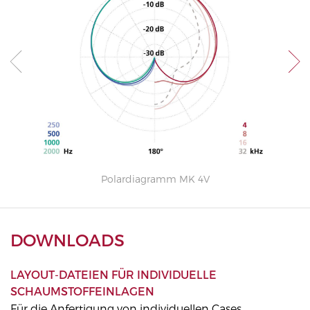
Freq
Polardiagramm MK 4V
DOWNLOADS
LAYOUT-DATEIEN FÜR INDIVIDUELLE
SCHAUMSTOFFEINLAGEN
Für die Anfertigung von individuellen Cases