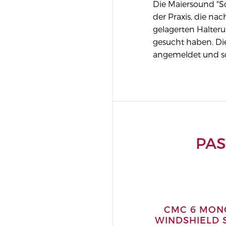
Die Maiersound "Sc
der Praxis, die nac
gelagerten Halter
gesucht haben. Di
angemeldet und sc
PA
CMC 6 MON
WINDSHIELD 