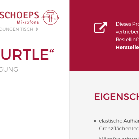
Dieses Pr
DUNGEN TISCH
vertrieben
Bestellin
Herstelle
URTLE“
GUNG
EIGENSC
elastische Aufhä
Grenzflächente