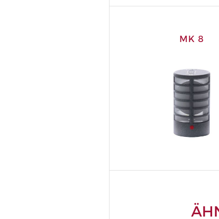
MK 8
ÄH