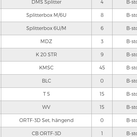
DMS Splitter
4
B-st
Splitterbox M/6U
8
B-st
Splitterbox 6U/M
6
B-st
MDZ
3
B-st
K 20 STR
9
B-st
KMSC
45
B-st
BLC
0
B-st
T 5
15
B-st
WV
15
B-st
ORTF-3D Set, hängend
0
B-st
CB ORTF-3D
1
B-st