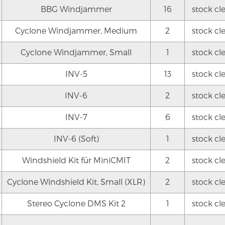
BBG Windjammer
16
stock cl
Cyclone Windjammer, Medium
2
stock cl
Cyclone Windjammer, Small
1
stock cl
INV-5
13
stock cl
INV-6
2
stock cl
INV-7
6
stock cl
INV-6 (Soft)
1
stock cl
Windshield Kit für MiniCMIT
2
stock cl
Cyclone Windshield Kit, Small (XLR)
2
stock cl
Stereo Cyclone DMS Kit 2
1
stock cl