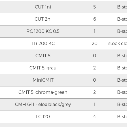
CUT 1ni
5
B-st
CUT 2ni
6
B-st
RC 1200 KC 0,5
1
B-st
TR 200 KC
20
stock cl
CMIT 5
0
B-st
CMIT 5, grau
2
B-st
MiniCMIT
0
B-st
CMIT 5, chroma-green
2
B-st
CMH 641 - elox black/grey
1
B-st
LC 120
4
B-st