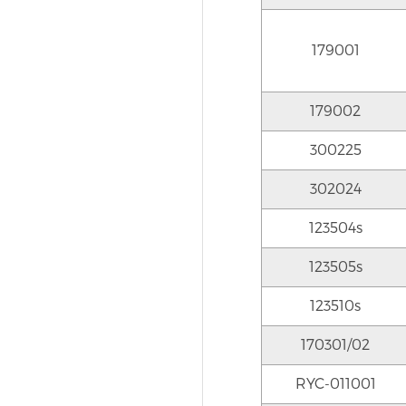
179001
179002
300225
302024
123504s
123505s
123510s
170301/02
RYC-011001