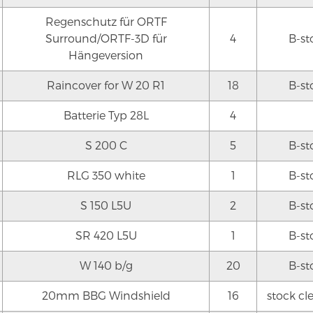
Regenschutz für ORTF
Surround/ORTF-3D für
4
B-st
Hängeversion
Raincover for W 20 R1
18
B-st
Batterie Typ 28L
4
S 200 C
5
B-st
RLG 350 white
1
B-st
S 150 L5U
2
B-st
SR 420 L5U
1
B-st
W 140 b/g
20
B-st
20mm BBG Windshield
16
stock cl