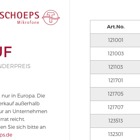
Art.No.
121001
UF
121003
NDERPREIS
121103
121701
121705
n nur in Europa. Die
erkauf außerhalb
121707
nur an Unternehmen
at reicht.
123513
n Sie sich bitte an
132301
ps.de