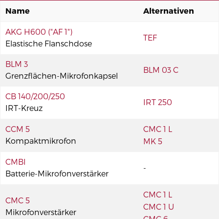
Name
Alternativen
AKG H600 ("AF 1")
TEF
Elastische Flanschdose
BLM 3
BLM 03 C
Grenzflächen-Mikrofonkapsel
CB 140/200/250
IRT 250
IRT-Kreuz
CCM 5
CMC 1 L
Kompaktmikrofon
MK 5
CMBI
-
Batterie-Mikrofonverstärker
CMC 1 L
CMC 5
CMC 1 U
Mikrofonverstärker
CMC 6