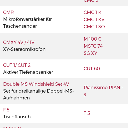
CMR
CMC 1 K
Mikrofonverstärker für
CMC 1 KV
Taschensender
CMC 1 SO
M 100 C
CMXY 4V / 41V
MSTC 74
XY-Stereomikrofon
SG XY
CUT 1/ CUT 2
CUT 60
Aktiver Tiefenabsenker
Double MS Windshield Set 4V
Pianissimo PIANI-
Set für dreikanalige Doppel-MS-
3
Aufnahmen
F 5
T 5
Tischflansch