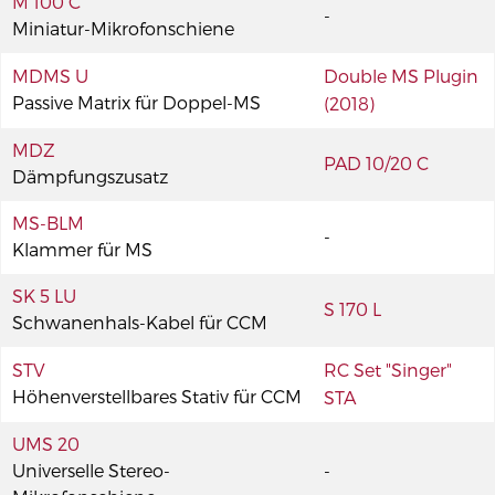
M 100 C
-
Miniatur-Mikrofonschiene
MDMS U
Double MS Plugin
Passive Matrix für Doppel-MS
(2018)
MDZ
PAD 10/20 C
Dämpfungszusatz
MS-BLM
-
Klammer für MS
SK 5 LU
S 170 L
Schwanenhals-Kabel für CCM
STV
RC Set "Singer"
Höhenverstellbares Stativ für CCM
STA
UMS 20
Universelle Stereo-
-