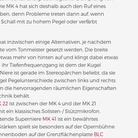
 Die MK 4 hat sich deshalb auch den Ruf eines
rben, denn Probleme treten dann auf, wenn
er Schall mit zu hohem Pegel oder verfärbt
hat inzwischen einige Alternativen, je nachdem
 vom Tonmeister gesetzt werden. Die breite
was mehr von hinten auf und klingt dabei etwas
 ihr Tiefenfrequenzgang ist dem der Kugel
 Niere ist gerade im Stereopärchen beliebt, da sie
gel Pegelunterschiede zwischen links und rechts
m die hervorragenden räumlichen Eigenschaften
hnik behält.
 22
ist zwischen der MK 4 und der MK 21
t ein klassisches Solisten-/ Stützmikrofon.
chtende Superniere
MK 41
ist ein bewährtes
Stärken spielt sie besonders auf der Opernbühne
 Bühnenboden auf der Grenzflächenplatte
BLC