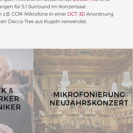
ungen für 5.1 Surround im Konzertsaal.
 z.B. CCM-Mikrofone in einer
OCT-3D
Anordnung
ten Decca-Tree aus Kugeln verwendet.
K &
MIKROFONIERUNG
RKER
NEUJAHRSKONZERT
NIKER