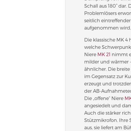
Schall aus 180° dar.
Problemlösers erwo
seitlich eintreffend
aufgenommen wird.
Die klassische MK 4 
welche Schwerpunkte
Niere
MK 21
nimmt et
milder und wärmer -
ähnlicher. Die breite
im Gegensatz zur Ku
erzeugt und trotzde
der AB-Aufnahmetec
Die „offene“ Niere
MK
angesiedelt und dami
Auch die stärker ri
Stützmikrofon. Ihre 
aus, sie liefert am