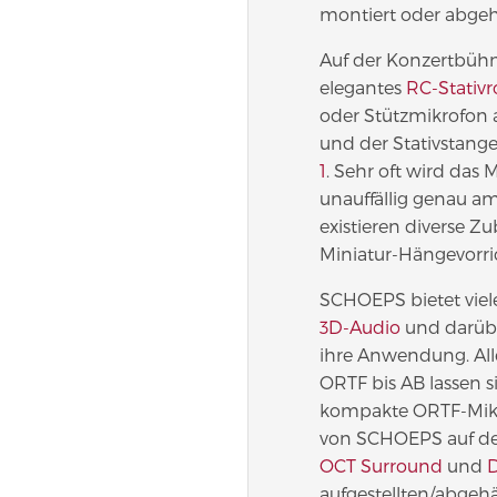
montiert oder abgeh
Auf der Konzertbühn
elegantes
RC-Stativ
oder Stützmikrofon 
und der Stativstang
1
. Sehr oft wird das
unauffällig genau am
existieren diverse Z
Miniatur-Hängevorr
SCHOEPS bietet viele
3D-Audio
und darübe
ihre Anwendung. All
ORTF bis AB lassen s
kompakte ORTF-Mik
von SCHOEPS auf de
OCT Surround
und
aufgestellten/abge