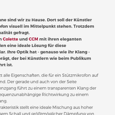
e sind wir zu Hause. Dort soll der Künstler
ofon visuell im Mittelpunkt stehen. Trotzdem
alität gefragt.
en
Colette
und
CCM
mit ihren eleganten
len eine ideale Lösung für diese
r. Ihre Optik hat - genauso wie ihr Klang -
rägt, der bei Künstlern wie beim Publikum
t ist.
t alle Eigenschaften, die für ein Stützmikrofon auf
ind. Der gerade und auch von der Seite
nzgang führt zu einem transparenten Klang der
 frequenzunabhängige Richtwirkung zu einem
ang.
akteristik stellt eine ideale Mischung aus hoher
sem Schall und größtmöglicher Dämpfung von