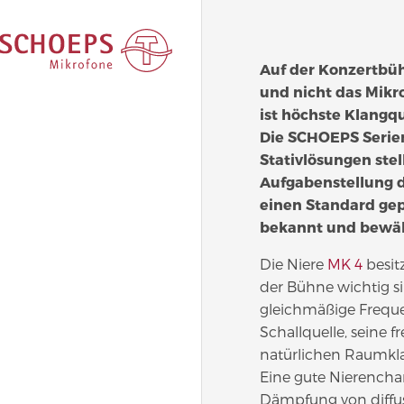
Auf der Konzertbühn
und nicht das Mikr
ist höchste Klangqu
Die SCHOEPS Seri
Stativlösungen stel
Aufgabenstellung da
einen Standard gep
bekannt und bewähr
Die Niere
MK 4
besitz
der Bühne wichtig s
gleichmäßige Freque
Schallquelle, seine
natürlichen Raumkl
Eine gute Nierenchar
Dämpfung von diffu