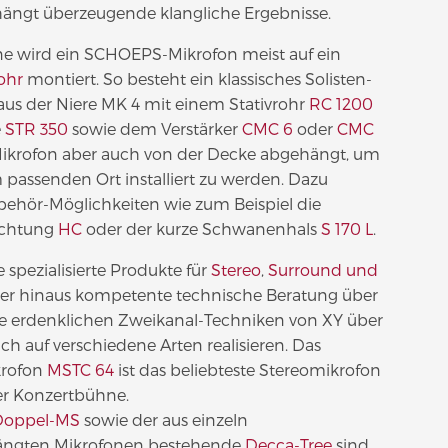
ängt überzeugende klangliche Ergebnisse.
e wird ein SCHOEPS-Mikrofon meist auf ein
rohr
montiert. So besteht ein klassisches Solisten-
aus der Niere MK 4 mit einem Stativrohr
RC 1200
e
STR 350
sowie dem Verstärker
CMC 6
oder
CMC
 Mikrofon aber auch von der Decke abgehängt, um
 passenden Ort installiert zu werden. Dazu
ubehör-Möglichkeiten wie zum Beispiel die
ichtung
HC
oder der kurze Schwanenhals
S 170 L
.
 spezialisierte Produkte für
Stereo
,
Surround und
r hinaus kompetente technische Beratung über
e erdenklichen Zweikanal-Techniken von XY über
ich auf verschiedene Arten realisieren. Das
rofon
MSTC 64
ist das beliebteste Stereomikrofon
r Konzertbühne.
Doppel-MS
sowie der aus einzeln
hängten Mikrofonen bestehende
Decca-Tree
sind