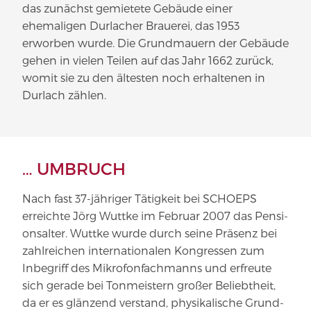
das zunächst gemie­tete Gebäude einer
ehemaligen Durlacher Brauerei, das 1953
erworben wurde. Die Grundmauern der Gebäude
gehen in vielen Teilen auf das Jahr 1662 zurück,
womit sie zu den ältesten noch erhaltenen in
Durlach zählen.
… UMBRUCH
Nach fast 37-​jähriger Tätigkeit bei SCHOEPS
erreichte Jörg Wuttke im Februar 2007 das Pen­si­
ons­alter. Wuttke wurde durch seine Präsenz bei
zahl­reichen inter­na­tio­nalen Kon­gressen zum
Inbe­griff des Mikro­fon­fach­manns und erfreute
sich gerade bei Ton­meistern großer Beliebtheit,
da er es glänzend verstand, phy­si­ka­lische Grund­