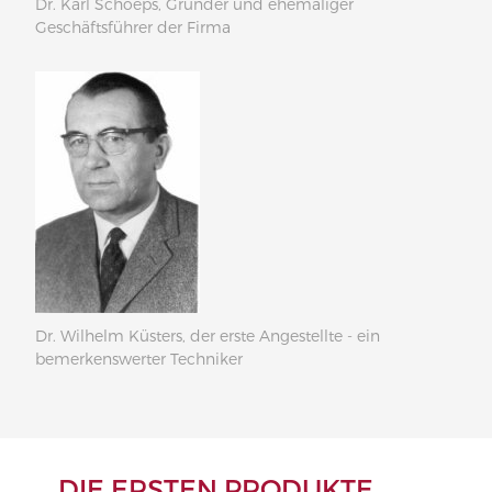
Dr. Karl Schoeps, Gründer und ehemaliger
Geschäftsführer der Firma
Dr. Wilhelm Küsters, der erste Angestellte - ein
bemerkenswerter Techniker
… DIE ERSTEN PRODUKTE