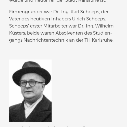
Fir­men­gründer war Dr.-Ing. Karl Schoeps, der
Vater des heutigen Inhabers Ulrich Schoeps.
Schoeps’ erster Mit­ar­beiter war Dr.-Ing. Wilhelm
Küsters; beide waren Absol­venten des Stu­di­en­
gangs Nach­rich­ten­technik an der TH Karlsruhe.