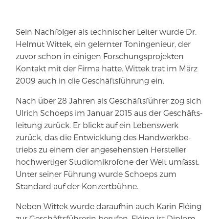
Sein Nachfolger als technischer Leiter wurde Dr.
Helmut Wittek, ein gelernter Toningenieur, der
zuvor schon in einigen Forschungsprojekten
Kontakt mit der Firma hatte. Wittek trat im März
2009 auch in die Geschäfts­führung ein.
Nach über 28 Jahren als Geschäfts­führer zog sich
Ulrich Schoeps im Januar 2015 aus der Geschäfts­
leitung zurück. Er blickt auf ein Lebenswerk
zurück, das die Ent­wicklung des Hand­werk­be­
triebs zu einem der ange­se­hensten Her­steller
hoch­wer­tiger Stu­dio­mi­krofone der Welt umfasst.
Unter seiner Führung wurde Schoeps zum
Standard auf der Konzertbühne.
Neben Wittek wurde daraufhin auch Karin Fléing
zur Geschäftsführerin berufen. Fléing ist Diplom-​