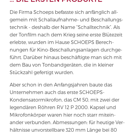
Die Firma Schoeps befasste sich anfänglich all­
gemein mit Schall­auf­nahme– und Beschal­lungs­
technik - deshalb der Name “Schalltechnik”. Als
der Tonfilm nach dem Krieg seine erste Blü­tezeit
erlebte, wurden im Hause SCHOEPS Berech­
nungen für Kino-​Beschallungsanlagen durch­ge­
führt. Darüber hinaus beschäf­tigte man sich mit
dem Bau von Ton­band­ge­räten, die in kleiner
Stückzahl gefertigt wurden.
Aber schon in den Anfangsjahren baute das
Unternehmen auch das erste SCHOEPS-
Kondensatormikrofon, das CM 50, mit zwei der
legen­dären Röhren RV 12 P 2000. Kapsel und
Mikro­fon­körper waren hier noch starr mit­ein­
ander ver­bunden. Abmes­sungen: für heutige Ver­
hält­nisse unvor­stellbare 320 mm Länge bei 80