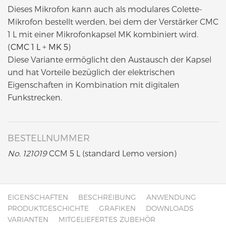
Dieses Mikrofon kann auch als modulares Colette-
Mikrofon bestellt werden, bei dem der Verstärker CMC
1 L mit einer Mikrofonkapsel MK kombiniert wird.
(
CMC 1 L
+
MK 5
)
Diese Variante ermöglicht den Austausch der Kapsel
und hat Vorteile bezüglich der elektrischen
Eigenschaften in Kombination mit digitalen
Funkstrecken.
BESTELLNUMMER
No. 121019
CCM 5 L (standard Lemo version)
EIGENSCHAFTEN
BESCHREIBUNG
ANWENDUNG
PRODUKTGESCHICHTE
GRAFIKEN
DOWNLOADS
VARIANTEN
MITGELIEFERTES ZUBEHÖR