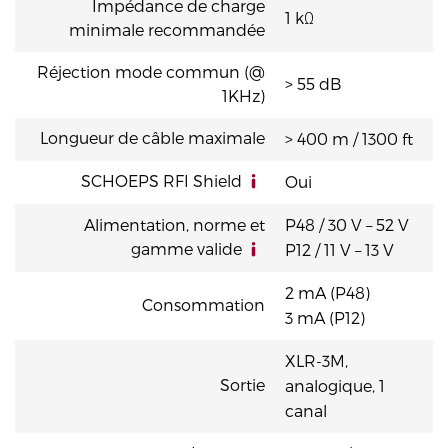
Impédance de charge
1 kΩ
minimale recommandée
Réjection mode commun (@
> 55 dB
1KHz)
Longueur de câble maximale
> 400 m / 1300 ft
SCHOEPS RFI Shield
Oui
Alimentation, norme et
P48 / 30 V – 52 V
gamme valide
P12 / 11 V – 13 V
2 mA (P48)
Consommation
3 mA (P12)
XLR-3M,
Sortie
analogique, 1
canal