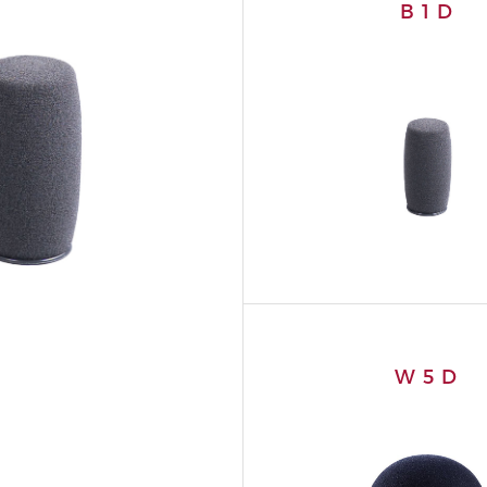
B 1 D
W 5 D