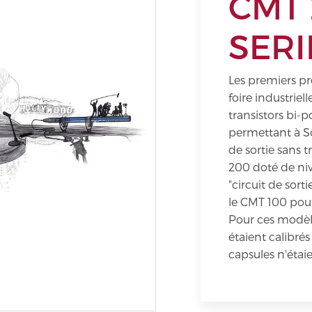
CMT 
SERI
Les premiers pr
foire industriel
transistors bi-p
permettant à Sc
de sortie sans 
200 doté de niv
"circuit de sort
le CMT 100 pour
Pour ces modèle
étaient calibrés
capsules n'étai